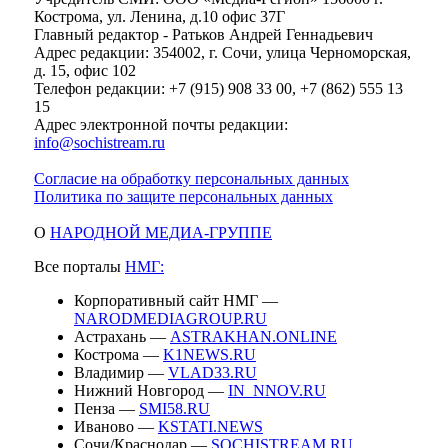
Кострома, ул. Ленина, д.10 офис 37Г
Главный редактор - Ратьков Андрей Геннадьевич
Адрес редакции: 354002, г. Сочи, улица Черноморская,
д. 15, офис 102
Телефон редакции: +7 (915) 908 33 00, +7 (862) 555 13
15
Адрес электронной почты редакции:
info@sochistream.ru
Согласие на обработку персональных данных
Политика по защите персональных данных
О
НАРОДНОЙ МЕДИА-ГРУППЕ
Все порталы
НМГ:
Корпоративный сайт НМГ —
NARODMEDIAGROUP.RU
Астрахань —
ASTRAKHAN.ONLINE
Кострома —
K1NEWS.RU
Владимир —
VLAD33.RU
Нижний Новгород —
IN_NNOV.RU
Пенза —
SMI58.RU
Иваново —
KSTATI.NEWS
Сочи/Краснодар —
SOCHISTREAM.RU