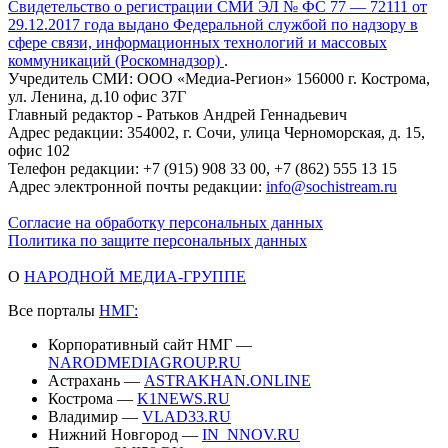
Свидетельство о регистрации СМИ ЭЛ № ФС 77 — 72111 от
29.12.2017 года выдано Федеральной службой по надзору в
сфере связи, информационных технологий и массовых
коммуникаций (Роскомнадзор)
.
Учредитель СМИ: ООО «Медиа-Регион» 156000 г. Кострома,
ул. Ленина, д.10 офис 37Г
Главный редактор - Ратьков Андрей Геннадьевич
Адрес редакции: 354002, г. Сочи, улица Черноморская, д. 15,
офис 102
Телефон редакции: +7 (915) 908 33 00, +7 (862) 555 13 15
Адрес электронной почты редакции:
info@sochistream.ru
Согласие на обработку персональных данных
Политика по защите персональных данных
О
НАРОДНОЙ МЕДИА-ГРУППЕ
Все порталы
НМГ:
Корпоративный сайт НМГ —
NARODMEDIAGROUP.RU
Астрахань —
ASTRAKHAN.ONLINE
Кострома —
K1NEWS.RU
Владимир —
VLAD33.RU
Нижний Новгород —
IN_NNOV.RU