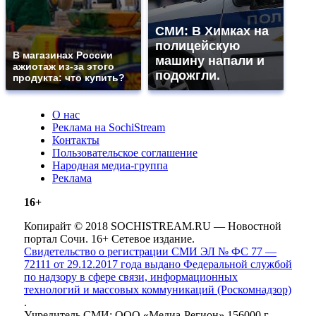
СМИ: В Химках на
полицейскую
В магазинах России
машину напали и
ажиотаж из-за этого
подожгли.
продукта: что купить?
О нас
Реклама на SochiStream
Контакты
Пользовательское соглашение
Народная медиа-группа
Реклама
16+
Копирайт © 2018 SOCHISTREAM.RU — Новостной
портал Сочи. 16+ Сетевое издание.
Свидетельство о регистрации СМИ ЭЛ № ФС 77 —
72111 от 29.12.2017 года выдано Федеральной службой
по надзору в сфере связи, информационных
технологий и массовых коммуникаций (Роскомнадзор)
.
Учредитель СМИ: ООО «Медиа-Регион» 156000 г.