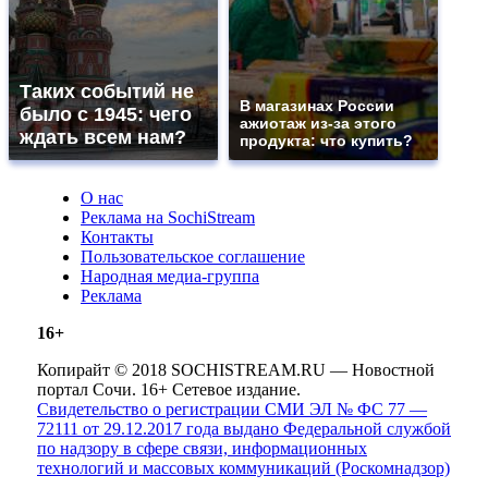
Таких событий не
В магазинах России
было с 1945: чего
ажиотаж из-за этого
ждать всем нам?
продукта: что купить?
О нас
Реклама на SochiStream
Контакты
Пользовательское соглашение
Народная медиа-группа
Реклама
16+
Копирайт © 2018 SOCHISTREAM.RU — Новостной
портал Сочи. 16+ Сетевое издание.
Свидетельство о регистрации СМИ ЭЛ № ФС 77 —
72111 от 29.12.2017 года выдано Федеральной службой
по надзору в сфере связи, информационных
технологий и массовых коммуникаций (Роскомнадзор)
.