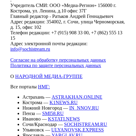
Учредитель СМИ: ООО «Медиа-Регион» 156000 г.
Кострома, ул. Ленина, д.10 офис 37Г
Главный редактор - Ратьков Андрей Геннадьевич
Адрес редакции: 354002, г. Сочи, улица Черноморская,
д. 15, офис 102
Телефон редакции: +7 (915) 908 33 00, +7 (862) 555 13
15
Адрес электронной почты редакции:
info@sochistream.ru
Согласие на обработку персональных данных
Политика по защите персональных данных
О
НАРОДНОЙ МЕДИА-ГРУППЕ
Все порталы
НМГ:
Астрахань —
ASTRAKHAN.ONLINE
Кострома —
K1NEWS.RU
Нижний Новгород —
IN_NNOV.RU
Пенза —
SMI58.RU
Иваново —
KSTATI.NEWS
Сочи/Краснодар —
SOCHISTREAM.RU
Ульяновск —
ULYANOVSK.EXPRESS
Ярославль —
YARGLAV.RU