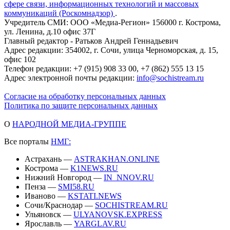
сфере связи, информационных технологий и массовых
коммуникаций (Роскомнадзор)
.
Учредитель СМИ: ООО «Медиа-Регион» 156000 г. Кострома,
ул. Ленина, д.10 офис 37Г
Главный редактор - Ратьков Андрей Геннадьевич
Адрес редакции: 354002, г. Сочи, улица Черноморская, д. 15,
офис 102
Телефон редакции: +7 (915) 908 33 00, +7 (862) 555 13 15
Адрес электронной почты редакции:
info@sochistream.ru
Согласие на обработку персональных данных
Политика по защите персональных данных
О
НАРОДНОЙ МЕДИА-ГРУППЕ
Все порталы
НМГ:
Астрахань —
ASTRAKHAN.ONLINE
Кострома —
K1NEWS.RU
Нижний Новгород —
IN_NNOV.RU
Пенза —
SMI58.RU
Иваново —
KSTATI.NEWS
Сочи/Краснодар —
SOCHISTREAM.RU
Ульяновск —
ULYANOVSK.EXPRESS
Ярославль —
YARGLAV.RU