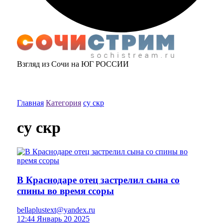
Взгляд из Сочи на ЮГ РОССИИ
Главная
Категория
су скр
су скр
В Краснодаре отец застрелил сына со
спины во время ссоры
bellaplustext@yandex.ru
12:44 Январь 20 2025