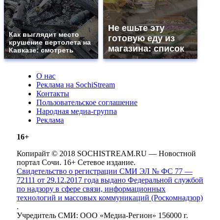
Не ешьте эту
Как выглядит место
готовую еду из
крушение вертолета на
магазина: список
Кавказе: смотреть
О нас
Реклама на SochiStream
Контакты
Пользовательское соглашение
Народная медиа-группа
Реклама
16+
Копирайт © 2018 SOCHISTREAM.RU — Новостной
портал Сочи. 16+ Сетевое издание.
Свидетельство о регистрации СМИ ЭЛ № ФС 77 —
72111 от 29.12.2017 года выдано Федеральной службой
по надзору в сфере связи, информационных
технологий и массовых коммуникаций (Роскомнадзор)
.
Учредитель СМИ: ООО «Медиа-Регион» 156000 г.