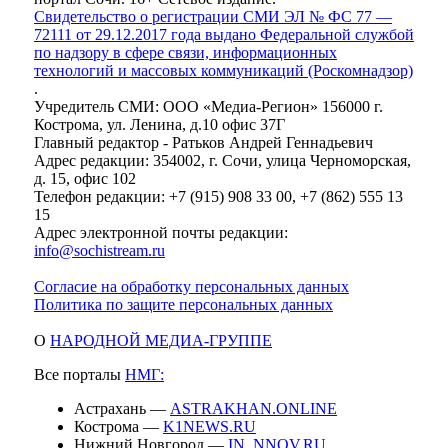
Свидетельство о регистрации СМИ ЭЛ № ФС 77 —
72111 от 29.12.2017 года выдано Федеральной службой
по надзору в сфере связи, информационных
технологий и массовых коммуникаций (Роскомнадзор)
.
Учредитель СМИ: ООО «Медиа-Регион» 156000 г.
Кострома, ул. Ленина, д.10 офис 37Г
Главный редактор - Ратьков Андрей Геннадьевич
Адрес редакции: 354002, г. Сочи, улица Черноморская,
д. 15, офис 102
Телефон редакции: +7 (915) 908 33 00, +7 (862) 555 13
15
Адрес электронной почты редакции:
info@sochistream.ru
Согласие на обработку персональных данных
Политика по защите персональных данных
О
НАРОДНОЙ МЕДИА-ГРУППЕ
Все порталы
НМГ:
Астрахань —
ASTRAKHAN.ONLINE
Кострома —
K1NEWS.RU
Нижний Новгород —
IN_NNOV.RU