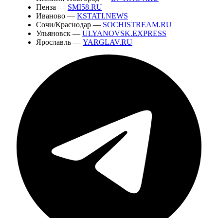
Пенза —
SMI58.RU
Иваново —
KSTATI.NEWS
Сочи/Краснодар —
SOCHISTREAM.RU
Ульяновск —
ULYANOVSK.EXPRESS
Ярославль —
YARGLAV.RU