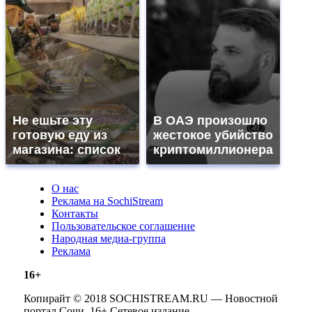
Не ешьте эту
В ОАЭ произошло
готовую еду из
жестокое убийство
магазина: список
криптомиллионера
О нас
Реклама на SochiStream
Контакты
Пользовательское соглашение
Народная медиа-группа
Реклама
16+
Копирайт © 2018 SOCHISTREAM.RU — Новостной
портал Сочи. 16+ Сетевое издание.