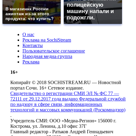
полицейскую
В магазинах России
машину напали и
ажиотаж из-за этого
подожгли.
продукта: что купить?
О нас
Реклама на SochiStream
Контакты
Пользовательское соглашение
Народная медиа-группа
Реклама
16+
Копирайт © 2018 SOCHISTREAM.RU — Новостной
портал Сочи. 16+ Сетевое издание.
Свидетельство о регистрации СМИ ЭЛ № ФС 77 —
72111 от 29.12.2017 года выдано Федеральной службой
по надзору в сфере связи, информационных
технологий и массовых коммуникаций (Роскомнадзор)
.
Учредитель СМИ: ООО «Медиа-Регион» 156000 г.
Кострома, ул. Ленина, д.10 офис 37Г
Главный редактор - Ратьков Андрей Геннадьевич