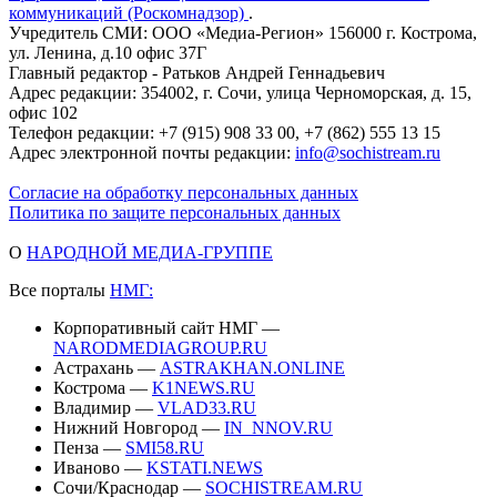
коммуникаций (Роскомнадзор)
.
Учредитель СМИ: ООО «Медиа-Регион» 156000 г. Кострома,
ул. Ленина, д.10 офис 37Г
Главный редактор - Ратьков Андрей Геннадьевич
Адрес редакции: 354002, г. Сочи, улица Черноморская, д. 15,
офис 102
Телефон редакции: +7 (915) 908 33 00, +7 (862) 555 13 15
Адрес электронной почты редакции:
info@sochistream.ru
Согласие на обработку персональных данных
Политика по защите персональных данных
О
НАРОДНОЙ МЕДИА-ГРУППЕ
Все порталы
НМГ:
Корпоративный сайт НМГ —
NARODMEDIAGROUP.RU
Астрахань —
ASTRAKHAN.ONLINE
Кострома —
K1NEWS.RU
Владимир —
VLAD33.RU
Нижний Новгород —
IN_NNOV.RU
Пенза —
SMI58.RU
Иваново —
KSTATI.NEWS
Сочи/Краснодар —
SOCHISTREAM.RU