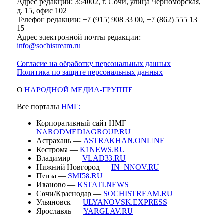
Адрес редакции: 354002, г. Сочи, улица Черноморская,
д. 15, офис 102
Телефон редакции: +7 (915) 908 33 00, +7 (862) 555 13
15
Адрес электронной почты редакции:
info@sochistream.ru
Согласие на обработку персональных данных
Политика по защите персональных данных
О
НАРОДНОЙ МЕДИА-ГРУППЕ
Все порталы
НМГ:
Корпоративный сайт НМГ —
NARODMEDIAGROUP.RU
Астрахань —
ASTRAKHAN.ONLINE
Кострома —
K1NEWS.RU
Владимир —
VLAD33.RU
Нижний Новгород —
IN_NNOV.RU
Пенза —
SMI58.RU
Иваново —
KSTATI.NEWS
Сочи/Краснодар —
SOCHISTREAM.RU
Ульяновск —
ULYANOVSK.EXPRESS
Ярославль —
YARGLAV.RU