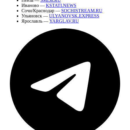
Пенза —
SMI58.RU
Иваново —
KSTATI.NEWS
Сочи/Краснодар —
SOCHISTREAM.RU
Ульяновск —
ULYANOVSK.EXPRESS
Ярославль —
YARGLAV.RU