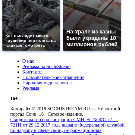
На Урале из казны
Как выглядит место
были украдены 18
крушение вертолета на
миллионов рублей
Кавказе: смотреть
О нас
Реклама на SochiStream
Контакты
Пользовательское соглашение
Народная медиа-группа
Реклама
16+
Копирайт © 2018 SOCHISTREAM.RU — Новостной
портал Сочи. 16+ Сетевое издание.
Свидетельство о регистрации СМИ ЭЛ № ФС 77 —
72111 от 29.12.2017 года выдано Федеральной службой
по надзору в сфере связи, информационных