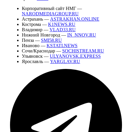
Корпоративный сайт НМГ —
NARODMEDIAGROUP.RU
Астрахань —
ASTRAKHAN.ONLINE
Кострома —
K1NEWS.RU
Владимир —
VLAD33.RU
Нижний Новгород —
IN_NNOV.RU
Пенза —
SMI58.RU
Иваново —
KSTATI.NEWS
Сочи/Краснодар —
SOCHISTREAM.RU
Ульяновск —
ULYANOVSK.EXPRESS
Ярославль —
YARGLAV.RU