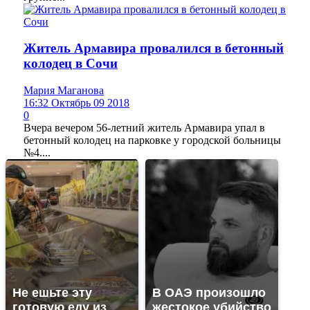
Житель Армавира провалился в бетонный
колодец в Сочи
Мария Маганова
16:32 Октябрь 09 2018
0
Вчера вечером 56-летний житель Армавира упал в
бетонный колодец на парковке у городской больницы
№4....
Не ешьте эту
В ОАЭ произошло
готовую еду из
жестокое убийство