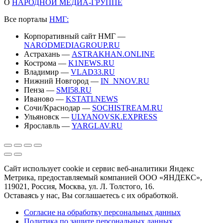
О
НАРОДНОЙ МЕДИА-ГРУППЕ
Все порталы
НМГ:
Корпоративный сайт НМГ —
NARODMEDIAGROUP.RU
Астрахань —
ASTRAKHAN.ONLINE
Кострома —
K1NEWS.RU
Владимир —
VLAD33.RU
Нижний Новгород —
IN_NNOV.RU
Пенза —
SMI58.RU
Иваново —
KSTATI.NEWS
Сочи/Краснодар —
SOCHISTREAM.RU
Ульяновск —
ULYANOVSK.EXPRESS
Ярославль —
YARGLAV.RU
Сайт использует cookie и сервис веб-аналитики Яндекс
Метрика, предоставляемый компанией ООО «ЯНДЕКС»,
119021, Россия, Москва, ул. Л. Толстого, 16.
Оставаясь у нас, Вы соглашаетесь с их обработкой.
Согласие на обработку персональных данных
Политика по защите персональных данных