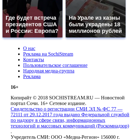
Где будет встреча
На Урале из казны
президентов США
были украдены 18
и России: Европа?
миллионов рублей
О нас
Реклама на SochiStream
Контакты
Пользовательское соглашение
Народная медиа-группа
Реклама
16+
Копирайт © 2018 SOCHISTREAM.RU — Новостной
портал Сочи. 16+ Сетевое издание.
Свидетельство о регистрации СМИ ЭЛ № ФС 77 —
72111 от 29.12.2017 года выдано Федеральной службой
по надзору в сфере связи, информационных
технологий и массовых коммуникаций (Роскомнадзор)
.
Учредитель СМИ: ООО «Медиа-Регион» 156000 г.