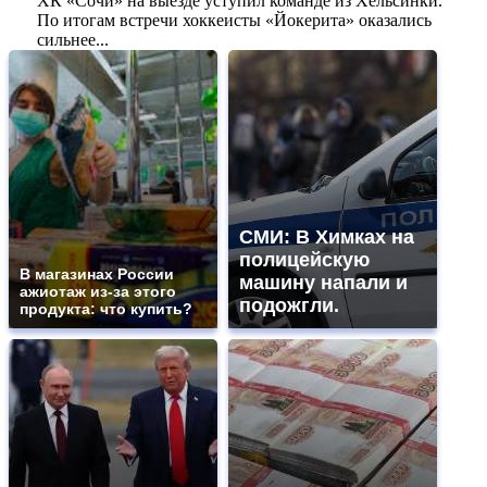
ХК «Сочи» на выезде уступил команде из Хельсинки.
По итогам встречи хоккеисты «Йокерита» оказались
сильнее...
СМИ: В Химках на
полицейскую
В магазинах России
машину напали и
ажиотаж из-за этого
подожгли.
продукта: что купить?