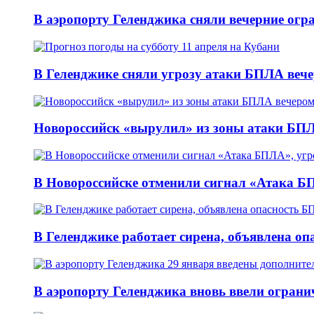
В аэропорту Геленджика сняли вечерние огр
В Геленджике сняли угрозу атаки БПЛА вече
Новороссийск «вырулил» из зоны атаки БПЛ
В Новороссийске отменили сигнал «Атака БП
В Геленджике работает сирена, объявлена оп
В аэропорту Геленджика вновь ввели огранич