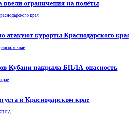
а ввели ограничения на полёты
о атакуют курорты Краснодарского кра
етов Кубани накрыла БПЛА-опасность
вгуста в Краснодарском крае