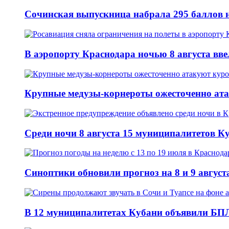
Сочинская выпускница набрала 295 баллов н
В аэропорту Краснодара ночью 8 августа вв
Крупные медузы-корнероты ожесточенно ат
Среди ночи 8 августа 15 муниципалитетов 
Синоптики обновили прогноз на 8 и 9 август
В 12 муниципалитетах Кубани объявили БПЛ