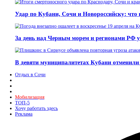
Удар по Кубани, Сочи и Новороссийску: что и
За день над Черным морем и регионами РФ 
В девяти муниципалитетах Кубани отменили 
Отдых в Сочи
Мобилизация
ТОП-5
Хочу работать здесь
Реклама