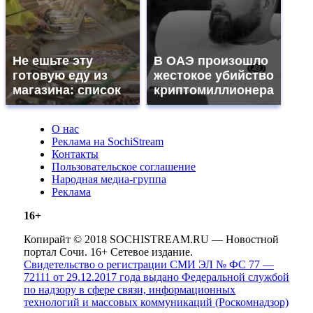
Не ешьте эту
В ОАЭ произошло
готовую еду из
жестокое убийство
магазина: список
криптомиллионера
О нас
Реклама на SochiStream
Контакты
Пользовательское соглашение
Народная медиа-группа
Реклама
16+
Копирайт © 2018 SOCHISTREAM.RU — Новостной
портал Сочи. 16+ Сетевое издание.
Свидетельство о регистрации СМИ ЭЛ № ФС 77 —
72111 от 29.12.2017 года выдано Федеральной службой
по надзору в сфере связи, информационных
технологий и массовых коммуникаций (Роскомнадзор)