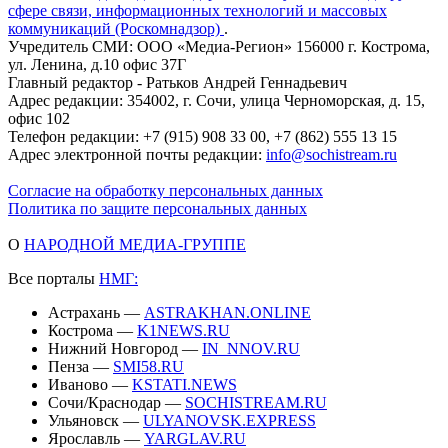
сфере связи, информационных технологий и массовых
коммуникаций (Роскомнадзор)
.
Учредитель СМИ: ООО «Медиа-Регион» 156000 г. Кострома,
ул. Ленина, д.10 офис 37Г
Главный редактор - Ратьков Андрей Геннадьевич
Адрес редакции: 354002, г. Сочи, улица Черноморская, д. 15,
офис 102
Телефон редакции: +7 (915) 908 33 00, +7 (862) 555 13 15
Адрес электронной почты редакции:
info@sochistream.ru
Согласие на обработку персональных данных
Политика по защите персональных данных
О
НАРОДНОЙ МЕДИА-ГРУППЕ
Все порталы
НМГ:
Астрахань —
ASTRAKHAN.ONLINE
Кострома —
K1NEWS.RU
Нижний Новгород —
IN_NNOV.RU
Пенза —
SMI58.RU
Иваново —
KSTATI.NEWS
Сочи/Краснодар —
SOCHISTREAM.RU
Ульяновск —
ULYANOVSK.EXPRESS
Ярославль —
YARGLAV.RU