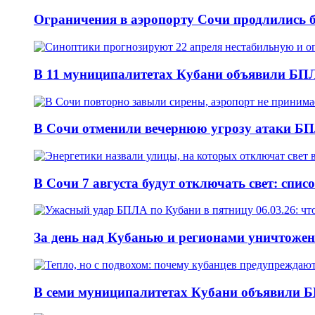
Ограничения в аэропорту Сочи продлились б
В 11 муниципалитетах Кубани объявили БПЛА
В Сочи отменили вечернюю угрозу атаки БП
В Сочи 7 августа будут отключать свет: спис
За день над Кубанью и регионами уничтожен
В семи муниципалитетах Кубани объявили Б