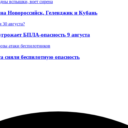
е на Новороссийск, Геленджик и Кубань
угрожает БПЛА-опасность 9 августа
та сняли беспилотную опасность