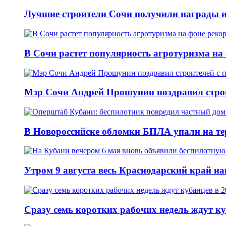
Лучшие строители Сочи получили награды из
В Сочи растет популярность агротуризма на 
Мэр Сочи Андрей Прошунин поздравил стро
В Новороссийске обломки БПЛА упали на тер
Утром 9 августа весь Краснодарский край н
Сразу семь коротких рабочих недель ждут ку