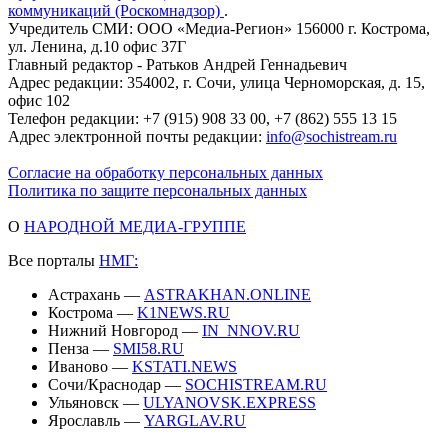
коммуникаций (Роскомнадзор)
.
Учредитель СМИ: ООО «Медиа-Регион» 156000 г. Кострома,
ул. Ленина, д.10 офис 37Г
Главный редактор - Ратьков Андрей Геннадьевич
Адрес редакции: 354002, г. Сочи, улица Черноморская, д. 15,
офис 102
Телефон редакции: +7 (915) 908 33 00, +7 (862) 555 13 15
Адрес электронной почты редакции:
info@sochistream.ru
Согласие на обработку персональных данных
Политика по защите персональных данных
О
НАРОДНОЙ МЕДИА-ГРУППЕ
Все порталы
НМГ:
Астрахань —
ASTRAKHAN.ONLINE
Кострома —
K1NEWS.RU
Нижний Новгород —
IN_NNOV.RU
Пенза —
SMI58.RU
Иваново —
KSTATI.NEWS
Сочи/Краснодар —
SOCHISTREAM.RU
Ульяновск —
ULYANOVSK.EXPRESS
Ярославль —
YARGLAV.RU