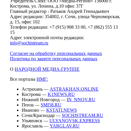
Учредитель СМИ: ООО «Медиа-Регион» 156000 г.
Кострома, ул. Ленина, д.10 офис 37Г
Главный редактор - Ратьков Андрей Геннадьевич
Адрес редакции: 354002, г. Сочи, улица Черноморская,
д. 15, офис 102
Телефон редакции: +7 (915) 908 33 00, +7 (862) 555 13
15
Адрес электронной почты редакции:
info@sochistream.ru
Согласие на обработку персональных данных
Политика по защите персональных данных
О
НАРОДНОЙ МЕДИА-ГРУППЕ
Все порталы
НМГ:
Астрахань —
ASTRAKHAN.ONLINE
Кострома —
K1NEWS.RU
Нижний Новгород —
IN_NNOV.RU
Пенза —
SMI58.RU
Иваново —
KSTATI.NEWS
Сочи/Краснодар —
SOCHISTREAM.RU
Ульяновск —
ULYANOVSK.EXPRESS
Ярославль —
YARGLAV.RU