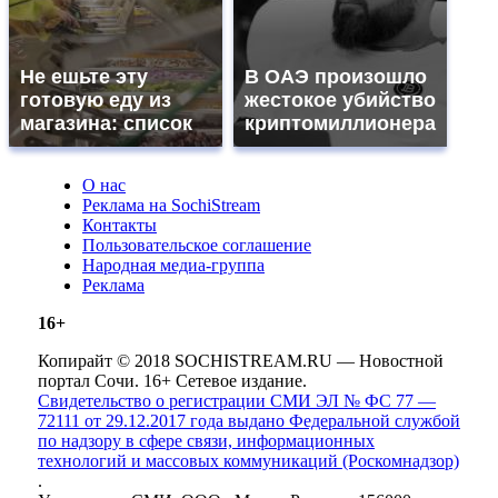
Не ешьте эту
В ОАЭ произошло
готовую еду из
жестокое убийство
магазина: список
криптомиллионера
О нас
Реклама на SochiStream
Контакты
Пользовательское соглашение
Народная медиа-группа
Реклама
16+
Копирайт © 2018 SOCHISTREAM.RU — Новостной
портал Сочи. 16+ Сетевое издание.
Свидетельство о регистрации СМИ ЭЛ № ФС 77 —
72111 от 29.12.2017 года выдано Федеральной службой
по надзору в сфере связи, информационных
технологий и массовых коммуникаций (Роскомнадзор)
.