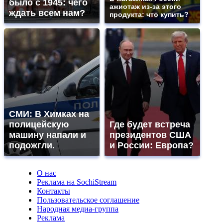
было с 1945: чего
ажиотаж из-за этого
ждать всем нам?
продукта: что купить?
СМИ: В Химках на
полицейскую
Где будет встреча
машину напали и
президентов США
подожгли.
и России: Европа?
О нас
Реклама на SochiStream
Контакты
Пользовательское соглашение
Народная медиа-группа
Реклама