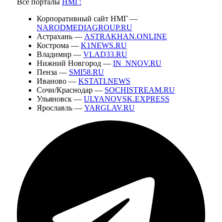
Все порталы
НМГ:
Корпоративный сайт НМГ —
NARODMEDIAGROUP.RU
Астрахань —
ASTRAKHAN.ONLINE
Кострома —
K1NEWS.RU
Владимир —
VLAD33.RU
Нижний Новгород —
IN_NNOV.RU
Пенза —
SMI58.RU
Иваново —
KSTATI.NEWS
Сочи/Краснодар —
SOCHISTREAM.RU
Ульяновск —
ULYANOVSK.EXPRESS
Ярославль —
YARGLAV.RU