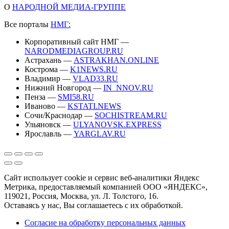
О
НАРОДНОЙ МЕДИА-ГРУППЕ
Все порталы
НМГ:
Корпоративный сайт НМГ —
NARODMEDIAGROUP.RU
Астрахань —
ASTRAKHAN.ONLINE
Кострома —
K1NEWS.RU
Владимир —
VLAD33.RU
Нижний Новгород —
IN_NNOV.RU
Пенза —
SMI58.RU
Иваново —
KSTATI.NEWS
Сочи/Краснодар —
SOCHISTREAM.RU
Ульяновск —
ULYANOVSK.EXPRESS
Ярославль —
YARGLAV.RU
Сайт использует cookie и сервис веб-аналитики Яндекс
Метрика, предоставляемый компанией ООО «ЯНДЕКС»,
119021, Россия, Москва, ул. Л. Толстого, 16.
Оставаясь у нас, Вы соглашаетесь с их обработкой.
Согласие на обработку персональных данных