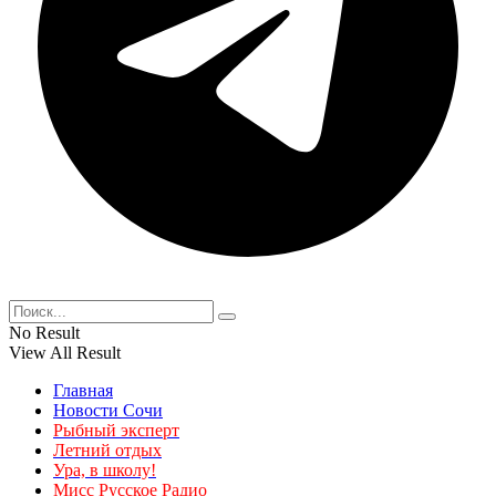
No Result
View All Result
Главная
Новости Сочи
Рыбный эксперт
Летний отдых
Ура, в школу!
Мисс Русское Радио