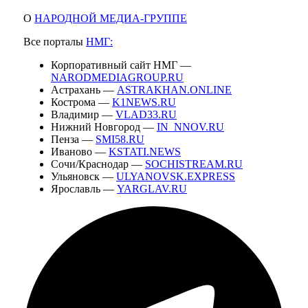
О
НАРОДНОЙ МЕДИА-ГРУППЕ
Все порталы
НМГ:
Корпоративный сайт НМГ —
NARODMEDIAGROUP.RU
Астрахань —
ASTRAKHAN.ONLINE
Кострома —
K1NEWS.RU
Владимир —
VLAD33.RU
Нижний Новгород —
IN_NNOV.RU
Пенза —
SMI58.RU
Иваново —
KSTATI.NEWS
Сочи/Краснодар —
SOCHISTREAM.RU
Ульяновск —
ULYANOVSK.EXPRESS
Ярославль —
YARGLAV.RU