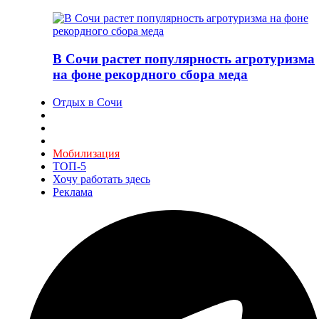
В Сочи растет популярность агротуризма
на фоне рекордного сбора меда
Отдых в Сочи
Мобилизация
ТОП-5
Хочу работать здесь
Реклама