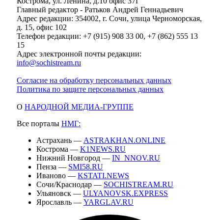
Кострома, ул. Ленина, д.10 офис 37Г
Главный редактор - Ратьков Андрей Геннадьевич
Адрес редакции: 354002, г. Сочи, улица Черноморская,
д. 15, офис 102
Телефон редакции: +7 (915) 908 33 00, +7 (862) 555 13
15
Адрес электронной почты редакции:
info@sochistream.ru
Согласие на обработку персональных данных
Политика по защите персональных данных
О
НАРОДНОЙ МЕДИА-ГРУППЕ
Все порталы
НМГ:
Астрахань —
ASTRAKHAN.ONLINE
Кострома —
K1NEWS.RU
Нижний Новгород —
IN_NNOV.RU
Пенза —
SMI58.RU
Иваново —
KSTATI.NEWS
Сочи/Краснодар —
SOCHISTREAM.RU
Ульяновск —
ULYANOVSK.EXPRESS
Ярославль —
YARGLAV.RU