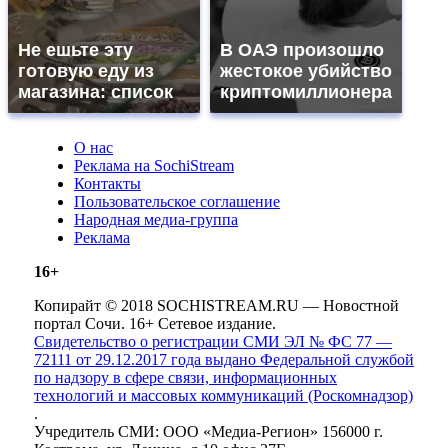
Не ешьте эту
В ОАЭ произошло
готовую еду из
жестокое убийство
магазина: список
криптомиллионера
О нас
Реклама на SochiStream
Контакты
Пользовательское соглашение
Народная медиа-группа
Реклама
16+
Копирайт © 2018 SOCHISTREAM.RU — Новостной
портал Сочи. 16+ Сетевое издание.
Свидетельство о регистрации СМИ ЭЛ № ФС 77 —
72111 от 29.12.2017 года выдано Федеральной службой
по надзору в сфере связи, информационных
технологий и массовых коммуникаций (Роскомнадзор)
.
Учредитель СМИ: ООО «Медиа-Регион» 156000 г.