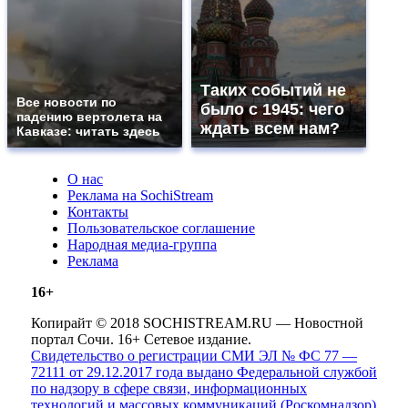
Таких событий не
Все новости по
было с 1945: чего
падению вертолета на
ждать всем нам?
Кавказе: читать здесь
О нас
Реклама на SochiStream
Контакты
Пользовательское соглашение
Народная медиа-группа
Реклама
16+
Копирайт © 2018 SOCHISTREAM.RU — Новостной
портал Сочи. 16+ Сетевое издание.
Свидетельство о регистрации СМИ ЭЛ № ФС 77 —
72111 от 29.12.2017 года выдано Федеральной службой
по надзору в сфере связи, информационных
технологий и массовых коммуникаций (Роскомнадзор)