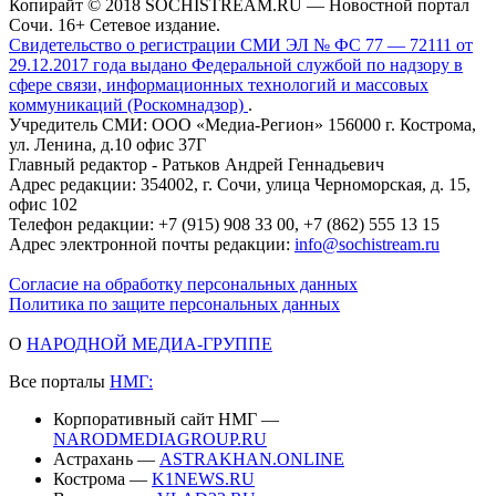
Копирайт © 2018 SOCHISTREAM.RU — Новостной портал
Сочи. 16+ Сетевое издание.
Свидетельство о регистрации СМИ ЭЛ № ФС 77 — 72111 от
29.12.2017 года выдано Федеральной службой по надзору в
сфере связи, информационных технологий и массовых
коммуникаций (Роскомнадзор)
.
Учредитель СМИ: ООО «Медиа-Регион» 156000 г. Кострома,
ул. Ленина, д.10 офис 37Г
Главный редактор - Ратьков Андрей Геннадьевич
Адрес редакции: 354002, г. Сочи, улица Черноморская, д. 15,
офис 102
Телефон редакции: +7 (915) 908 33 00, +7 (862) 555 13 15
Адрес электронной почты редакции:
info@sochistream.ru
Согласие на обработку персональных данных
Политика по защите персональных данных
О
НАРОДНОЙ МЕДИА-ГРУППЕ
Все порталы
НМГ:
Корпоративный сайт НМГ —
NARODMEDIAGROUP.RU
Астрахань —
ASTRAKHAN.ONLINE
Кострома —
K1NEWS.RU