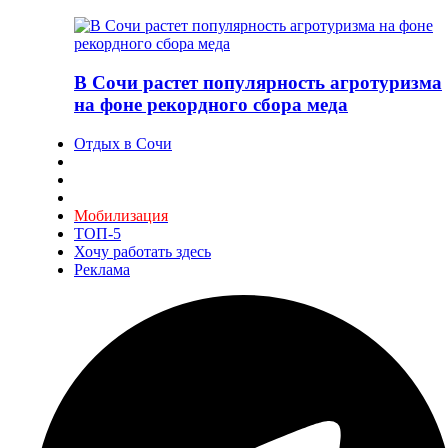
В Сочи растет популярность агротуризма
на фоне рекордного сбора меда
Отдых в Сочи
Мобилизация
ТОП-5
Хочу работать здесь
Реклама