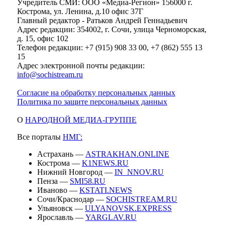
Учредитель СМИ: ООО «Медиа-Регион» 156000 г.
Кострома, ул. Ленина, д.10 офис 37Г
Главный редактор - Ратьков Андрей Геннадьевич
Адрес редакции: 354002, г. Сочи, улица Черноморская,
д. 15, офис 102
Телефон редакции: +7 (915) 908 33 00, +7 (862) 555 13
15
Адрес электронной почты редакции:
info@sochistream.ru
Согласие на обработку персональных данных
Политика по защите персональных данных
О
НАРОДНОЙ МЕДИА-ГРУППЕ
Все порталы
НМГ:
Астрахань —
ASTRAKHAN.ONLINE
Кострома —
K1NEWS.RU
Нижний Новгород —
IN_NNOV.RU
Пенза —
SMI58.RU
Иваново —
KSTATI.NEWS
Сочи/Краснодар —
SOCHISTREAM.RU
Ульяновск —
ULYANOVSK.EXPRESS
Ярославль —
YARGLAV.RU