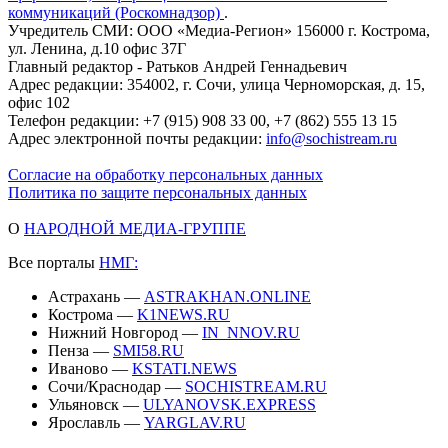
коммуникаций (Роскомнадзор)
.
Учредитель СМИ: ООО «Медиа-Регион» 156000 г. Кострома,
ул. Ленина, д.10 офис 37Г
Главный редактор - Ратьков Андрей Геннадьевич
Адрес редакции: 354002, г. Сочи, улица Черноморская, д. 15,
офис 102
Телефон редакции: +7 (915) 908 33 00, +7 (862) 555 13 15
Адрес электронной почты редакции:
info@sochistream.ru
Согласие на обработку персональных данных
Политика по защите персональных данных
О
НАРОДНОЙ МЕДИА-ГРУППЕ
Все порталы
НМГ:
Астрахань —
ASTRAKHAN.ONLINE
Кострома —
K1NEWS.RU
Нижний Новгород —
IN_NNOV.RU
Пенза —
SMI58.RU
Иваново —
KSTATI.NEWS
Сочи/Краснодар —
SOCHISTREAM.RU
Ульяновск —
ULYANOVSK.EXPRESS
Ярославль —
YARGLAV.RU