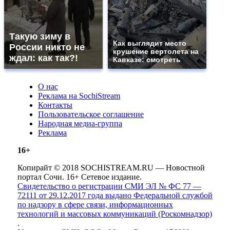
Такую зиму в
Как выглядит место
России никто не
крушение вертолета на
ждал: как так?!
Кавказе: смотреть
О нас
Реклама на SochiStream
Контакты
Пользовательское соглашение
Народная медиа-группа
Реклама
16+
Копирайт © 2018 SOCHISTREAM.RU — Новостной
портал Сочи. 16+ Сетевое издание.
Свидетельство о регистрации СМИ ЭЛ № ФС 77 —
72111 от 29.12.2017 года выдано Федеральной службой
по надзору в сфере связи, информационных
технологий и массовых коммуникаций (Роскомнадзор)
.