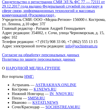
Свидетельство о регистрации СМИ ЭЛ № ФС 77 — 72111 от
29.12.2017 года выдано Федеральной службой по надзору в
сфере связи, информационных технологий и массовых
коммуникаций (Роскомнадзор)
.
Учредитель СМИ: ООО «Медиа-Регион» 156000 г. Кострома,
ул. Ленина, д.10 офис 37Г
Главный редактор - Ратьков Андрей Геннадьевич
Адрес редакции: 354002, г. Сочи, улица Черноморская, д. 15,
офис 102
Телефон редакции: +7 (915) 908 33 00, +7 (862) 555 13 15
Адрес электронной почты редакции:
info@sochistream.ru
Согласие на обработку персональных данных
Политика по защите персональных данных
О
НАРОДНОЙ МЕДИА-ГРУППЕ
Все порталы
НМГ:
Астрахань —
ASTRAKHAN.ONLINE
Кострома —
K1NEWS.RU
Нижний Новгород —
IN_NNOV.RU
Пенза —
SMI58.RU
Иваново —
KSTATI.NEWS
Сочи/Краснодар —
SOCHISTREAM.RU