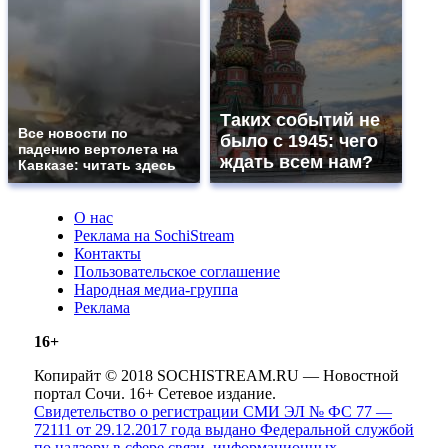
Таких событий не
Все новости по
было с 1945: чего
падению вертолета на
ждать всем нам?
Кавказе: читать здесь
О нас
Реклама на SochiStream
Контакты
Пользовательское соглашение
Народная медиа-группа
Реклама
16+
Копирайт © 2018 SOCHISTREAM.RU — Новостной
портал Сочи. 16+ Сетевое издание.
Свидетельство о регистрации СМИ ЭЛ № ФС 77 —
72111 от 29.12.2017 года выдано Федеральной службой
по надзору в сфере связи, информационных