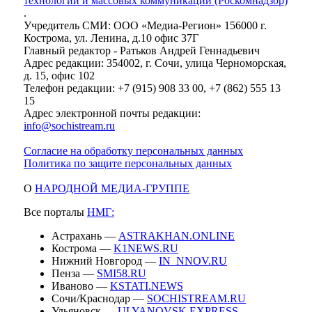
технологий и массовых коммуникаций (Роскомнадзор)
.
Учредитель СМИ: ООО «Медиа-Регион» 156000 г.
Кострома, ул. Ленина, д.10 офис 37Г
Главный редактор - Ратьков Андрей Геннадьевич
Адрес редакции: 354002, г. Сочи, улица Черноморская,
д. 15, офис 102
Телефон редакции: +7 (915) 908 33 00, +7 (862) 555 13
15
Адрес электронной почты редакции:
info@sochistream.ru
Согласие на обработку персональных данных
Политика по защите персональных данных
О
НАРОДНОЙ МЕДИА-ГРУППЕ
Все порталы
НМГ:
Астрахань —
ASTRAKHAN.ONLINE
Кострома —
K1NEWS.RU
Нижний Новгород —
IN_NNOV.RU
Пенза —
SMI58.RU
Иваново —
KSTATI.NEWS
Сочи/Краснодар —
SOCHISTREAM.RU
Ульяновск —
ULYANOVSK.EXPRESS