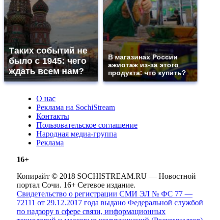
Таких событий не
В магазинах России
было с 1945: чего
ажиотаж из-за этого
ждать всем нам?
продукта: что купить?
О нас
Реклама на SochiStream
Контакты
Пользовательское соглашение
Народная медиа-группа
Реклама
16+
Копирайт © 2018 SOCHISTREAM.RU — Новостной
портал Сочи. 16+ Сетевое издание.
Свидетельство о регистрации СМИ ЭЛ № ФС 77 —
72111 от 29.12.2017 года выдано Федеральной службой
по надзору в сфере связи, информационных