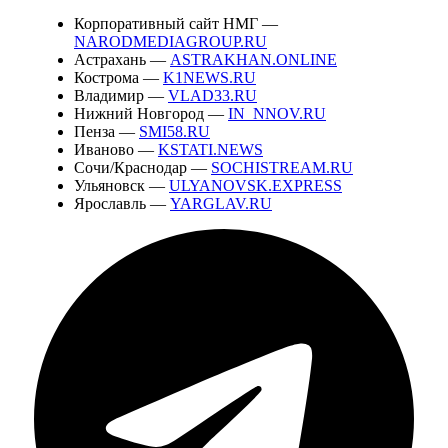
Корпоративный сайт НМГ —
NARODMEDIAGROUP.RU
Астрахань —
ASTRAKHAN.ONLINE
Кострома —
K1NEWS.RU
Владимир —
VLAD33.RU
Нижний Новгород —
IN_NNOV.RU
Пенза —
SMI58.RU
Иваново —
KSTATI.NEWS
Сочи/Краснодар —
SOCHISTREAM.RU
Ульяновск —
ULYANOVSK.EXPRESS
Ярославль —
YARGLAV.RU