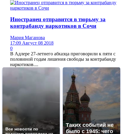
Иностранец отправится в тюрьму за
контрабанду наркотиков в Сочи
Мария Маганова
17:09 Август 08 2018
0
В Адлере 27-летнего абхазца приговорили к пяти с
половиной годам лишения свободы за контрабанду
наркотиков....
Таких событий не
Все новости по
было с 1945: чего
падению вертолета на