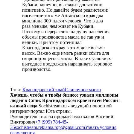
Кубани, конечно, выглядит достаточно
позитивно. Но давайте будем реалистами:
население того же Алтайского края два
миллиона 300 тысяч человек. Что в два
раза меньше, чем живет на Кубани.
Поэтому в перерасчете на душу населения
объемы производства масла не так уж и
велики. При этом потенциал
Краснодарского края в этом деле весьма
высок. Важно еще иметь рынки сбыта для
скоропортящегося масла. В таких условиях
выгоднее продолжать наращивать зерновое
производство.
Тэги:
Краснодарский край
Сливочное масло
Хочешь, чтобы о твоём бизнесе узнали миллионы
людей в Сочи, Краснодарском крае и всей России -
кликай сюда.
Sochistream.ru - ведущий новостной
интернет-портал Юга страны.
Руководитель отдела продаж
Самохвалов Василий
Викторович
+7 (999) 784-45-
35
sochistream.reklama.rop@gmail.com
Узнать условия
размещения