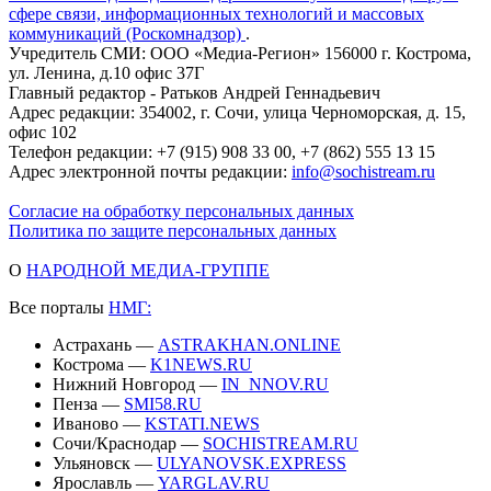
сфере связи, информационных технологий и массовых
коммуникаций (Роскомнадзор)
.
Учредитель СМИ: ООО «Медиа-Регион» 156000 г. Кострома,
ул. Ленина, д.10 офис 37Г
Главный редактор - Ратьков Андрей Геннадьевич
Адрес редакции: 354002, г. Сочи, улица Черноморская, д. 15,
офис 102
Телефон редакции: +7 (915) 908 33 00, +7 (862) 555 13 15
Адрес электронной почты редакции:
info@sochistream.ru
Согласие на обработку персональных данных
Политика по защите персональных данных
О
НАРОДНОЙ МЕДИА-ГРУППЕ
Все порталы
НМГ:
Астрахань —
ASTRAKHAN.ONLINE
Кострома —
K1NEWS.RU
Нижний Новгород —
IN_NNOV.RU
Пенза —
SMI58.RU
Иваново —
KSTATI.NEWS
Сочи/Краснодар —
SOCHISTREAM.RU
Ульяновск —
ULYANOVSK.EXPRESS
Ярославль —
YARGLAV.RU