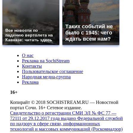
Таких событий не
Все новости по
было с 1945: чего
падению вертолета на
ждать всем нам?
Кавказе: читать здесь
О нас
Реклама на SochiStream
Контакты
Пользовательское соглашение
Народная медиа-группа
Реклама
16+
Копирайт © 2018 SOCHISTREAM.RU — Новостной
портал Сочи. 16+ Сетевое издание.
Свидетельство о регистрации СМИ ЭЛ № ФС 77 —
72111 от 29.12.2017 года выдано Федеральной службой
по надзору в сфере связи, информационных
технологий и массовых коммуникаций (Роскомнадзор)