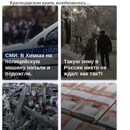
Краснодарским краем, возобновилось....
СМИ: В Химках на
полицейскую
Такую зиму в
машину напали и
России никто не
подожгли.
ждал: как так?!