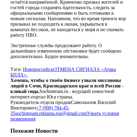
остаётся напряжённой. Кравченко призвал жителей и
гостей города сохранять бдительность, следить за
официальными сообщениями и быть готовыми к
новым сигналам. Напомним, что во время тревоги мэр
призывал не подходить к окнам, укрываться в
комнатах без окон, не находиться у моря и не снимать
работу ПВО.
Экстренные службы продолжают работу. О
дальнейших изменениях обстановки будет сообщено
дополнительно. Будьте внимательны.
Тэги:
Новороссийск
ОТМЕНА СИГНАЛА «Атака
БПЛА».
Хочешь, чтобы о твоём бизнесе узнали миллионы
людей в Сочи, Краснодарском крае и всей России -
кликай сюда.
Sochistream.ru - ведущий новостной
интернет-портал Юга страны.
Руководитель отдела продаж
Самохвалов Василий
Викторович
+7 (999) 784-45-
35
sochistream.reklama.rop@gmail.com
Узнать условия
размещения
Похожие
Новости