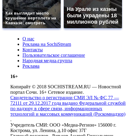
На Урале из казны
Как выглядит место
были украдены 18
крушение вертолета на
миллионов рублей
Кавказе: смотреть
О нас
Реклама на SochiStream
Контакты
Пользовательское соглашение
Народная медиа-группа
Реклама
16+
Копирайт © 2018 SOCHISTREAM.RU — Новостной
портал Сочи. 16+ Сетевое издание.
Свидетельство о регистрации СМИ ЭЛ № ФС 77 —
72111 от 29.12.2017 года выдано Федеральной службой
по надзору в сфере связи, информационных
технологий и массовых коммуникаций (Роскомнадзор)
.
Учредитель СМИ: ООО «Медиа-Регион» 156000 г.
Кострома, ул. Ленина, д.10 офис 37Г
Главный редактор - Ратьков Андрей Геннадьевич