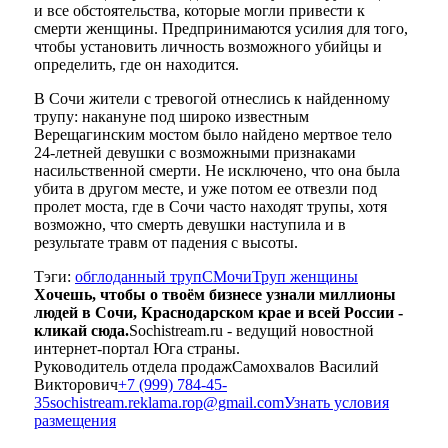
и все обстоятельства, которые могли привести к
смерти женщины. Предпринимаются усилия для того,
чтобы установить личность возможного убийцы и
определить, где он находится.
В Сочи жители с тревогой отнеслись к найденному
трупу: накануне под широко известным
Верещагинским мостом было найдено мертвое тело
24-летней девушки с возможными признаками
насильственной смерти. Не исключено, что она была
убита в другом месте, и уже потом ее отвезли под
пролет моста, где в Сочи часто находят трупы, хотя
возможно, что смерть девушки наступила и в
результате травм от падения с высоты.
Тэги:
обглоданный труп
СМочи
Труп женщины
Хочешь, чтобы о твоём бизнесе узнали миллионы
людей в Сочи, Краснодарском крае и всей России -
кликай сюда.
Sochistream.ru - ведущий новостной
интернет-портал Юга страны.
Руководитель отдела продаж
Самохвалов Василий
Викторович
+7 (999) 784-45-
35
sochistream.reklama.rop@gmail.com
Узнать условия
размещения