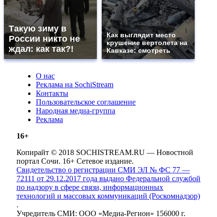
Такую зиму в
Как выглядит место
России никто не
крушение вертолета на
ждал: как так?!
Кавказе: смотреть
О нас
Реклама на SochiStream
Контакты
Пользовательское соглашение
Народная медиа-группа
Реклама
16+
Копирайт © 2018 SOCHISTREAM.RU — Новостной
портал Сочи. 16+ Сетевое издание.
Свидетельство о регистрации СМИ ЭЛ № ФС 77 —
72111 от 29.12.2017 года выдано Федеральной службой
по надзору в сфере связи, информационных
технологий и массовых коммуникаций (Роскомнадзор)
.
Учредитель СМИ: ООО «Медиа-Регион» 156000 г.