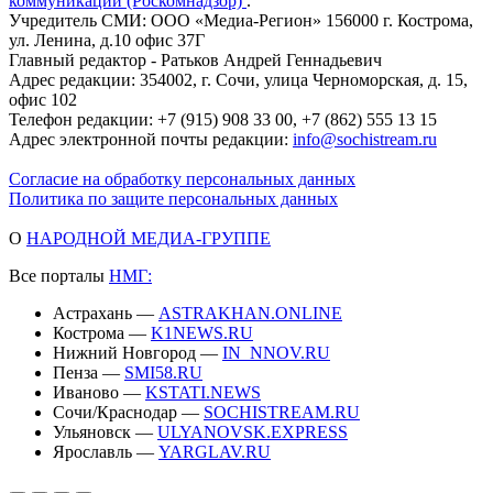
коммуникаций (Роскомнадзор)
.
Учредитель СМИ: ООО «Медиа-Регион» 156000 г. Кострома,
ул. Ленина, д.10 офис 37Г
Главный редактор - Ратьков Андрей Геннадьевич
Адрес редакции: 354002, г. Сочи, улица Черноморская, д. 15,
офис 102
Телефон редакции: +7 (915) 908 33 00, +7 (862) 555 13 15
Адрес электронной почты редакции:
info@sochistream.ru
Согласие на обработку персональных данных
Политика по защите персональных данных
О
НАРОДНОЙ МЕДИА-ГРУППЕ
Все порталы
НМГ:
Астрахань —
ASTRAKHAN.ONLINE
Кострома —
K1NEWS.RU
Нижний Новгород —
IN_NNOV.RU
Пенза —
SMI58.RU
Иваново —
KSTATI.NEWS
Сочи/Краснодар —
SOCHISTREAM.RU
Ульяновск —
ULYANOVSK.EXPRESS
Ярославль —
YARGLAV.RU