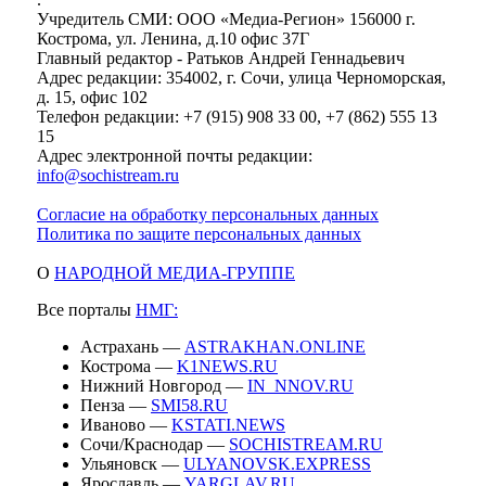
Учредитель СМИ: ООО «Медиа-Регион» 156000 г.
Кострома, ул. Ленина, д.10 офис 37Г
Главный редактор - Ратьков Андрей Геннадьевич
Адрес редакции: 354002, г. Сочи, улица Черноморская,
д. 15, офис 102
Телефон редакции: +7 (915) 908 33 00, +7 (862) 555 13
15
Адрес электронной почты редакции:
info@sochistream.ru
Согласие на обработку персональных данных
Политика по защите персональных данных
О
НАРОДНОЙ МЕДИА-ГРУППЕ
Все порталы
НМГ:
Астрахань —
ASTRAKHAN.ONLINE
Кострома —
K1NEWS.RU
Нижний Новгород —
IN_NNOV.RU
Пенза —
SMI58.RU
Иваново —
KSTATI.NEWS
Сочи/Краснодар —
SOCHISTREAM.RU
Ульяновск —
ULYANOVSK.EXPRESS
Ярославль —
YARGLAV.RU