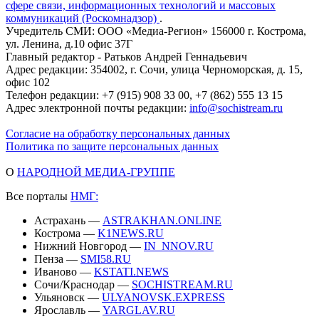
сфере связи, информационных технологий и массовых
коммуникаций (Роскомнадзор)
.
Учредитель СМИ: ООО «Медиа-Регион» 156000 г. Кострома,
ул. Ленина, д.10 офис 37Г
Главный редактор - Ратьков Андрей Геннадьевич
Адрес редакции: 354002, г. Сочи, улица Черноморская, д. 15,
офис 102
Телефон редакции: +7 (915) 908 33 00, +7 (862) 555 13 15
Адрес электронной почты редакции:
info@sochistream.ru
Согласие на обработку персональных данных
Политика по защите персональных данных
О
НАРОДНОЙ МЕДИА-ГРУППЕ
Все порталы
НМГ:
Астрахань —
ASTRAKHAN.ONLINE
Кострома —
K1NEWS.RU
Нижний Новгород —
IN_NNOV.RU
Пенза —
SMI58.RU
Иваново —
KSTATI.NEWS
Сочи/Краснодар —
SOCHISTREAM.RU
Ульяновск —
ULYANOVSK.EXPRESS
Ярославль —
YARGLAV.RU