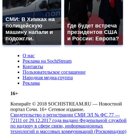
СМИ: В Химках на
полицейскую
Где будет встреча
машину напали и
президентов США
подожгли.
и России: Европа?
О нас
Реклама на SochiStream
Контакты
Пользовательское соглашение
Народная медиа-группа
Реклама
16+
Копирайт © 2018 SOCHISTREAM.RU — Новостной
портал Сочи. 16+ Сетевое издание.
Свидетельство о регистрации СМИ ЭЛ № ФС 77 —
72111 от 29.12.2017 года выдано Федеральной службой
по надзору в сфере связи, информационных
технологий и массовых коммуникаций (Роскомнадзор)
.