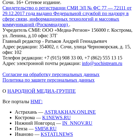
Сочи. 16+ Сетевое издание.
Свидетельство о регистрации СМИ ЭЛ № ФС 77 — 72111 от
29.12.2017 года выдано Федеральной службой по надзору в
сфере связи, информационных технологий и массовых
коммуникаций (Роскомнадзор)
.
Учредитель СМИ: ООО «Медиа-Регион» 156000 г. Кострома,
ул. Ленина, д.10 офис 37Г
Главный редактор - Ратьков Андрей Геннадьевич
Адрес редакции: 354002, г. Сочи, улица Черноморская, д. 15,
офис 102
Телефон редакции: +7 (915) 908 33 00, +7 (862) 555 13 15
Адрес электронной почты редакции:
info@sochistream.ru
Согласие на обработку персональных данных
Политика по защите персональных данных
О
НАРОДНОЙ МЕДИА-ГРУППЕ
Все порталы
НМГ:
Астрахань —
ASTRAKHAN.ONLINE
Кострома —
K1NEWS.RU
Нижний Новгород —
IN_NNOV.RU
Пенза —
SMI58.RU
Иваново —
KSTATI.NEWS