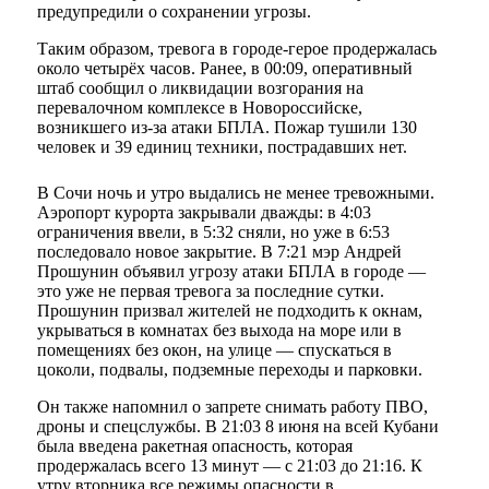
предупредили о сохранении угрозы.
Таким образом, тревога в городе-герое продержалась
около четырёх часов. Ранее, в 00:09, оперативный
штаб сообщил о ликвидации возгорания на
перевалочном комплексе в Новороссийске,
возникшего из-за атаки БПЛА. Пожар тушили 130
человек и 39 единиц техники, пострадавших нет.
В Сочи ночь и утро выдались не менее тревожными.
Аэропорт курорта закрывали дважды: в 4:03
ограничения ввели, в 5:32 сняли, но уже в 6:53
последовало новое закрытие. В 7:21 мэр Андрей
Прошунин объявил угрозу атаки БПЛА в городе —
это уже не первая тревога за последние сутки.
Прошунин призвал жителей не подходить к окнам,
укрываться в комнатах без выхода на море или в
помещениях без окон, на улице — спускаться в
цоколи, подвалы, подземные переходы и парковки.
Он также напомнил о запрете снимать работу ПВО,
дроны и спецслужбы. В 21:03 8 июня на всей Кубани
была введена ракетная опасность, которая
продержалась всего 13 минут — с 21:03 до 21:16. К
утру вторника все режимы опасности в