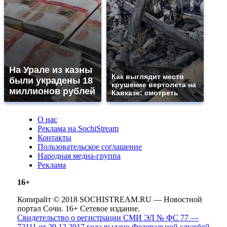
На Урале из казны
Как выглядит место
были украдены 18
крушение вертолета на
миллионов рублей
Кавказе: смотреть
О нас
Реклама на SochiStream
Контакты
Пользовательское соглашение
Народная медиа-группа
Реклама
16+
Копирайт © 2018 SOCHISTREAM.RU — Новостной
портал Сочи. 16+ Сетевое издание.
Свидетельство о регистрации СМИ ЭЛ № ФС 77 —
72111 от 29.12.2017 года выдано Федеральной службой