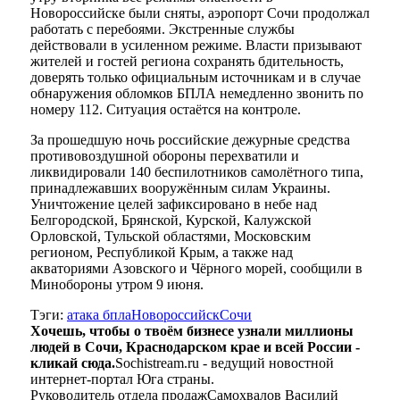
Новороссийске были сняты, аэропорт Сочи продолжал
работать с перебоями. Экстренные службы
действовали в усиленном режиме. Власти призывают
жителей и гостей региона сохранять бдительность,
доверять только официальным источникам и в случае
обнаружения обломков БПЛА немедленно звонить по
номеру 112. Ситуация остаётся на контроле.
За прошедшую ночь российские дежурные средства
противовоздушной обороны перехватили и
ликвидировали 140 беспилотников самолётного типа,
принадлежавших вооружённым силам Украины.
Уничтожение целей зафиксировано в небе над
Белгородской, Брянской, Курской, Калужской
Орловской, Тульской областями, Московским
регионом, Республикой Крым, а также над
акваториями Азовского и Чёрного морей, сообщили в
Минобороны утром 9 июня.
Тэги:
атака бпла
Новороссийск
Сочи
Хочешь, чтобы о твоём бизнесе узнали миллионы
людей в Сочи, Краснодарском крае и всей России -
кликай сюда.
Sochistream.ru - ведущий новостной
интернет-портал Юга страны.
Руководитель отдела продаж
Самохвалов Василий