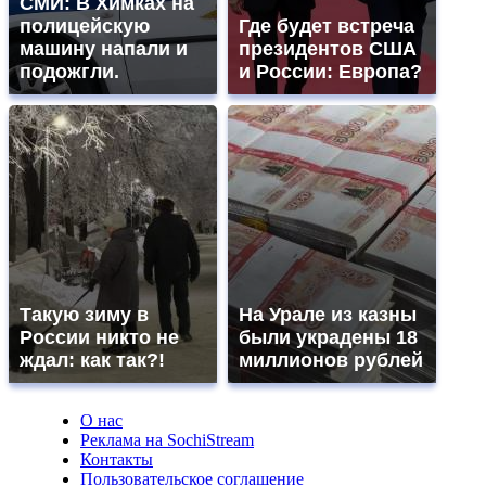
СМИ: В Химках на
полицейскую
Где будет встреча
машину напали и
президентов США
подожгли.
и России: Европа?
Такую зиму в
На Урале из казны
России никто не
были украдены 18
ждал: как так?!
миллионов рублей
О нас
Реклама на SochiStream
Контакты
Пользовательское соглашение