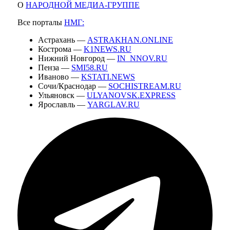
О
НАРОДНОЙ МЕДИА-ГРУППЕ
Все порталы
НМГ:
Астрахань —
ASTRAKHAN.ONLINE
Кострома —
K1NEWS.RU
Нижний Новгород —
IN_NNOV.RU
Пенза —
SMI58.RU
Иваново —
KSTATI.NEWS
Сочи/Краснодар —
SOCHISTREAM.RU
Ульяновск —
ULYANOVSK.EXPRESS
Ярославль —
YARGLAV.RU