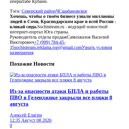
оперштабе Кубани.
Тэги:
Северский район
ЧС
шабановское
Хочешь, чтобы о твоём бизнесе узнали миллионы
людей в Сочи, Краснодарском крае и всей России -
кликай сюда.
Sochistream.ru - ведущий новостной
интернет-портал Юга страны.
Руководитель отдела продаж
Самохвалов Василий
Викторович
+7 (999) 784-45-
35
sochistream.reklama.rop@gmail.com
Узнать условия
размещения
Похожие
Новости
Из-за опасности атаки БПЛА и работы
ПВО в Геленджике закрыли все пляжи 8
августа
Алексей Елагин
12:35 Август 08 2026
0