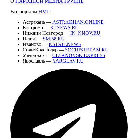
О
НАРОДНОЙ МЕДИА-ГРУППЕ
Все порталы
НМГ:
Астрахань —
ASTRAKHAN.ONLINE
Кострома —
K1NEWS.RU
Нижний Новгород —
IN_NNOV.RU
Пенза —
SMI58.RU
Иваново —
KSTATI.NEWS
Сочи/Краснодар —
SOCHISTREAM.RU
Ульяновск —
ULYANOVSK.EXPRESS
Ярославль —
YARGLAV.RU