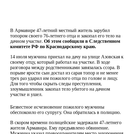
В Армавире 47-летний местный житель зарубил
топором своего 76-летнего отца и закопал его тело на
дачном участке.
Об этом сообщили в Следственном
комитете РФ по Краснодарскому краю.
14 июля мужчина приехал на дачу на улице Азовская к
своему отцу, который работал на участке. В ходе
разговора между родственниками завязалась ссора. В
порыве ярости сын достал из сарая топор и не менее
трех раз ударил им пожилого отца по голове и лицу.
Для того чтобы скрыть следы преступления,
злоумышленник закопал тело убитого на дачном
участке и ушел.
Безвестное исчезновение пожилого мужчины
обеспокоило его супругу. Она обратилась в полицию.
В скором времени полицейские задержали 47-летнего
жителя Армавира. Ему предъявлено обвинение.
Мужчина указал правоохранителям место захоронения