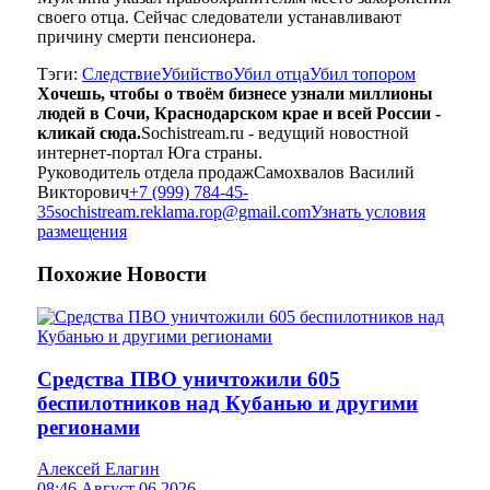
своего отца. Сейчас следователи устанавливают
причину смерти пенсионера.
Тэги:
Следствие
Убийство
Убил отца
Убил топором
Хочешь, чтобы о твоём бизнесе узнали миллионы
людей в Сочи, Краснодарском крае и всей России -
кликай сюда.
Sochistream.ru - ведущий новостной
интернет-портал Юга страны.
Руководитель отдела продаж
Самохвалов Василий
Викторович
+7 (999) 784-45-
35
sochistream.reklama.rop@gmail.com
Узнать условия
размещения
Похожие
Новости
Средства ПВО уничтожили 605
беспилотников над Кубанью и другими
регионами
Алексей Елагин
08:46 Август 06 2026