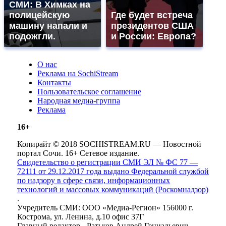
СМИ: В Химках на
полицейскую
Где будет встреча
машину напали и
президентов США
подожгли.
и России: Европа?
О нас
Реклама на SochiStream
Контакты
Пользовательское соглашение
Народная медиа-группа
Реклама
16+
Копирайт © 2018 SOCHISTREAM.RU — Новостной
портал Сочи. 16+ Сетевое издание.
Свидетельство о регистрации СМИ ЭЛ № ФС 77 —
72111 от 29.12.2017 года выдано Федеральной службой
по надзору в сфере связи, информационных
технологий и массовых коммуникаций (Роскомнадзор)
.
Учредитель СМИ: ООО «Медиа-Регион» 156000 г.
Кострома, ул. Ленина, д.10 офис 37Г
Главный редактор - Ратьков Андрей Геннадьевич