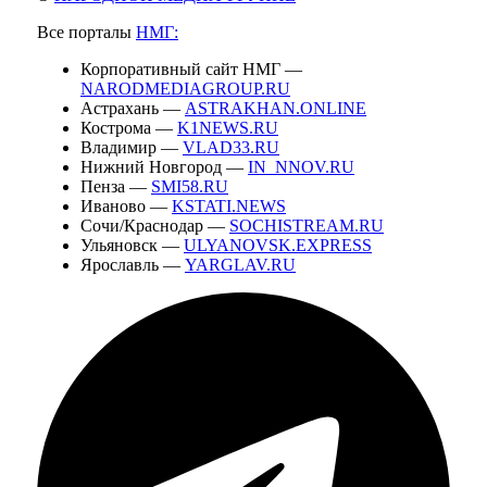
Все порталы
НМГ:
Корпоративный сайт НМГ —
NARODMEDIAGROUP.RU
Астрахань —
ASTRAKHAN.ONLINE
Кострома —
K1NEWS.RU
Владимир —
VLAD33.RU
Нижний Новгород —
IN_NNOV.RU
Пенза —
SMI58.RU
Иваново —
KSTATI.NEWS
Сочи/Краснодар —
SOCHISTREAM.RU
Ульяновск —
ULYANOVSK.EXPRESS
Ярославль —
YARGLAV.RU