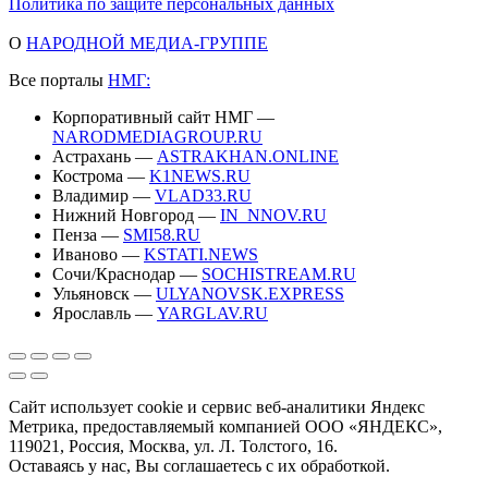
Политика по защите персональных данных
О
НАРОДНОЙ МЕДИА-ГРУППЕ
Все порталы
НМГ:
Корпоративный сайт НМГ —
NARODMEDIAGROUP.RU
Астрахань —
ASTRAKHAN.ONLINE
Кострома —
K1NEWS.RU
Владимир —
VLAD33.RU
Нижний Новгород —
IN_NNOV.RU
Пенза —
SMI58.RU
Иваново —
KSTATI.NEWS
Сочи/Краснодар —
SOCHISTREAM.RU
Ульяновск —
ULYANOVSK.EXPRESS
Ярославль —
YARGLAV.RU
Сайт использует cookie и сервис веб-аналитики Яндекс
Метрика, предоставляемый компанией ООО «ЯНДЕКС»,
119021, Россия, Москва, ул. Л. Толстого, 16.
Оставаясь у нас, Вы соглашаетесь с их обработкой.