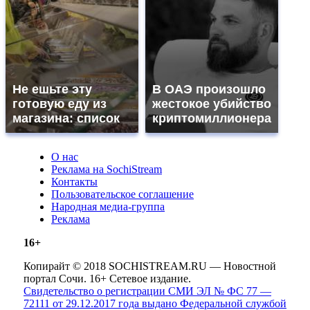
Не ешьте эту
В ОАЭ произошло
готовую еду из
жестокое убийство
магазина: список
криптомиллионера
О нас
Реклама на SochiStream
Контакты
Пользовательское соглашение
Народная медиа-группа
Реклама
16+
Копирайт © 2018 SOCHISTREAM.RU — Новостной
портал Сочи. 16+ Сетевое издание.
Свидетельство о регистрации СМИ ЭЛ № ФС 77 —
72111 от 29.12.2017 года выдано Федеральной службой