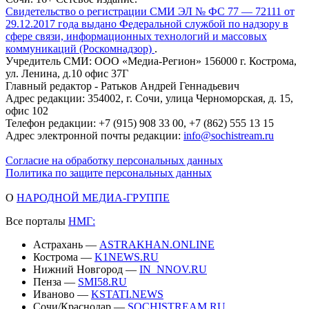
Свидетельство о регистрации СМИ ЭЛ № ФС 77 — 72111 от
29.12.2017 года выдано Федеральной службой по надзору в
сфере связи, информационных технологий и массовых
коммуникаций (Роскомнадзор)
.
Учредитель СМИ: ООО «Медиа-Регион» 156000 г. Кострома,
ул. Ленина, д.10 офис 37Г
Главный редактор - Ратьков Андрей Геннадьевич
Адрес редакции: 354002, г. Сочи, улица Черноморская, д. 15,
офис 102
Телефон редакции: +7 (915) 908 33 00, +7 (862) 555 13 15
Адрес электронной почты редакции:
info@sochistream.ru
Согласие на обработку персональных данных
Политика по защите персональных данных
О
НАРОДНОЙ МЕДИА-ГРУППЕ
Все порталы
НМГ:
Астрахань —
ASTRAKHAN.ONLINE
Кострома —
K1NEWS.RU
Нижний Новгород —
IN_NNOV.RU
Пенза —
SMI58.RU
Иваново —
KSTATI.NEWS
Сочи/Краснодар —
SOCHISTREAM.RU