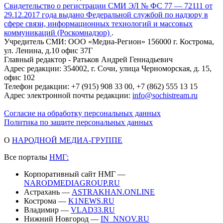
Свидетельство о регистрации СМИ ЭЛ № ФС 77 — 72111 от
29.12.2017 года выдано Федеральной службой по надзору в
сфере связи, информационных технологий и массовых
коммуникаций (Роскомнадзор)
.
Учредитель СМИ: ООО «Медиа-Регион» 156000 г. Кострома,
ул. Ленина, д.10 офис 37Г
Главный редактор - Ратьков Андрей Геннадьевич
Адрес редакции: 354002, г. Сочи, улица Черноморская, д. 15,
офис 102
Телефон редакции: +7 (915) 908 33 00, +7 (862) 555 13 15
Адрес электронной почты редакции:
info@sochistream.ru
Согласие на обработку персональных данных
Политика по защите персональных данных
О
НАРОДНОЙ МЕДИА-ГРУППЕ
Все порталы
НМГ:
Корпоративный сайт НМГ —
NARODMEDIAGROUP.RU
Астрахань —
ASTRAKHAN.ONLINE
Кострома —
K1NEWS.RU
Владимир —
VLAD33.RU
Нижний Новгород —
IN_NNOV.RU