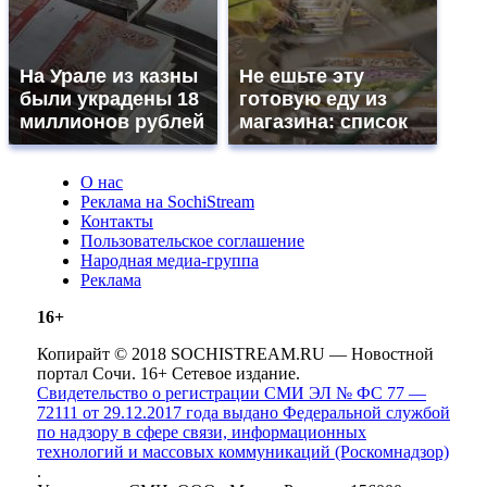
На Урале из казны
Не ешьте эту
были украдены 18
готовую еду из
миллионов рублей
магазина: список
О нас
Реклама на SochiStream
Контакты
Пользовательское соглашение
Народная медиа-группа
Реклама
16+
Копирайт © 2018 SOCHISTREAM.RU — Новостной
портал Сочи. 16+ Сетевое издание.
Свидетельство о регистрации СМИ ЭЛ № ФС 77 —
72111 от 29.12.2017 года выдано Федеральной службой
по надзору в сфере связи, информационных
технологий и массовых коммуникаций (Роскомнадзор)
.