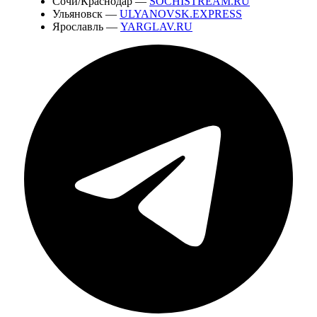
Сочи/Краснодар —
SOCHISTREAM.RU
Ульяновск —
ULYANOVSK.EXPRESS
Ярославль —
YARGLAV.RU