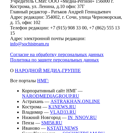
Учредитель СМИ: ООО «Медиа-Регион» 156000 г.
Кострома, ул. Ленина, д.10 офис 37Г
Главный редактор - Ратьков Андрей Геннадьевич
Адрес редакции: 354002, г. Сочи, улица Черноморская,
д. 15, офис 102
Телефон редакции: +7 (915) 908 33 00, +7 (862) 555 13
15
Адрес электронной почты редакции:
info@sochistream.ru
Согласие на обработку персональных данных
Политика по защите персональных данных
О
НАРОДНОЙ МЕДИА-ГРУППЕ
Все порталы
НМГ:
Корпоративный сайт НМГ —
NARODMEDIAGROUP.RU
Астрахань —
ASTRAKHAN.ONLINE
Кострома —
K1NEWS.RU
Владимир —
VLAD33.RU
Нижний Новгород —
IN_NNOV.RU
Пенза —
SMI58.RU
Иваново —
KSTATI.NEWS