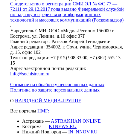
Свидетельство о регистрации СМИ ЭЛ № ФС 77 —
72111 от 29.12.2017 года выдано Федеральной службой
по надзору в сфере связи, информационных
технологий и массовых коммуникаций (Роскомнадзор)
.
Учредитель СМИ: ООО «Медиа-Регион» 156000 г.
Кострома, ул. Ленина, д.10 офис 37Г
Главный редактор - Ратьков Андрей Геннадьевич
Адрес редакции: 354002, г. Сочи, улица Черноморская,
д. 15, офис 102
Телефон редакции: +7 (915) 908 33 00, +7 (862) 555 13
15
Адрес электронной почты редакции:
info@sochistream.ru
Согласие на обработку персональных данных
Политика по защите персональных данных
О
НАРОДНОЙ МЕДИА-ГРУППЕ
Все порталы
НМГ:
Астрахань —
ASTRAKHAN.ONLINE
Кострома —
K1NEWS.RU
Нижний Новгород —
IN_NNOV.RU