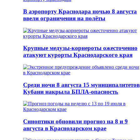
В аэропорту Краснодара ночью 8 августа
ввели ограничения на полёты
Крупные медузы-корнероты ожесточенно
атакуют курорты Краснодарского края
Среди ночи 8 августа 15 муниципалитетов
Кубани накрыла БПЛА-опасность
Синоптики обновили прогноз на 8 и 9
августа в Краснодарском крае