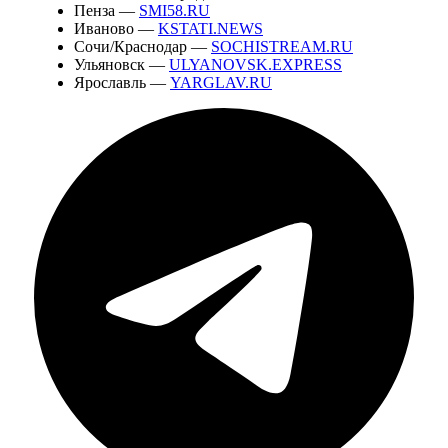
Пенза —
SMI58.RU
Иваново —
KSTATI.NEWS
Сочи/Краснодар —
SOCHISTREAM.RU
Ульяновск —
ULYANOVSK.EXPRESS
Ярославль —
YARGLAV.RU