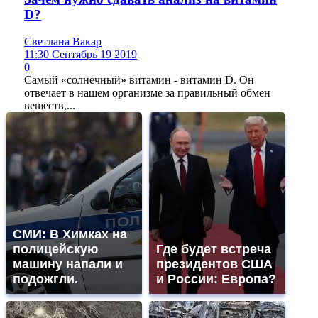
D?
Светлана Вакар
11:30 Сентябрь 19 2019
0
Самый «солнечный» витамин - витамин D. Он
отвечает в нашем организме за правильный обмен
веществ,...
СМИ: В Химках на
полицейскую
Где будет встреча
машину напали и
президентов США
подожгли.
и России: Европа?