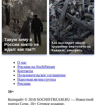
Такую зиму в
Как выглядит место
России никто не
крушение вертолета на
ждал: как так?!
Кавказе: смотреть
О нас
Реклама на SochiStream
Контакты
Пользовательское соглашение
Народная медиа-группа
Реклама
16+
Копирайт © 2018 SOCHISTREAM.RU — Новостной
портал Сочи. 16+ Сетевое издание.