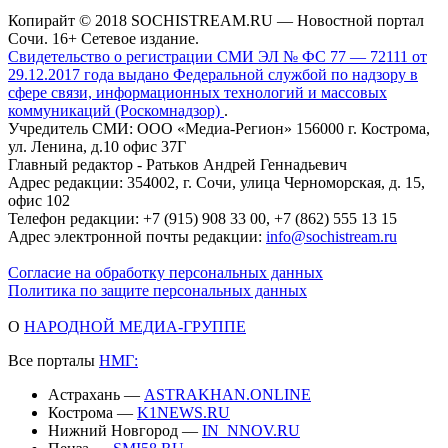
Копирайт © 2018 SOCHISTREAM.RU — Новостной портал
Сочи. 16+ Сетевое издание.
Свидетельство о регистрации СМИ ЭЛ № ФС 77 — 72111 от
29.12.2017 года выдано Федеральной службой по надзору в
сфере связи, информационных технологий и массовых
коммуникаций (Роскомнадзор)
.
Учредитель СМИ: ООО «Медиа-Регион» 156000 г. Кострома,
ул. Ленина, д.10 офис 37Г
Главный редактор - Ратьков Андрей Геннадьевич
Адрес редакции: 354002, г. Сочи, улица Черноморская, д. 15,
офис 102
Телефон редакции: +7 (915) 908 33 00, +7 (862) 555 13 15
Адрес электронной почты редакции:
info@sochistream.ru
Согласие на обработку персональных данных
Политика по защите персональных данных
О
НАРОДНОЙ МЕДИА-ГРУППЕ
Все порталы
НМГ:
Астрахань —
ASTRAKHAN.ONLINE
Кострома —
K1NEWS.RU
Нижний Новгород —
IN_NNOV.RU